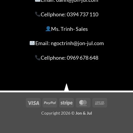
Cellphone:
0394 737 110
Ms. Trinh- Sales
Email: ngoctrinh@jon-jul.com
Cellphone:
0969 678 648
Visa
PayPal
Stripe
MasterCard
Cash
On
Copyright 2026 ©
Jon & Jul
Delivery