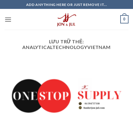
Bỏ
ADD ANYTHING HERE OR JUST REMOVE IT...
qua
nội
0
dung
LƯU TRỮ THẺ:
ANALYTICALTECHNOLOGYVIETNAM