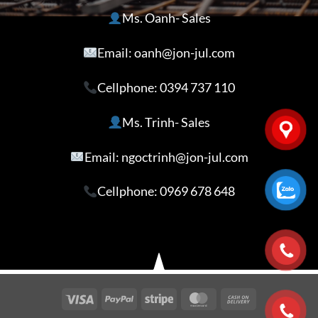
Ms. Oanh- Sales
Email: oanh@jon-jul.com
Cellphone:
0394 737 110
Ms. Trinh- Sales
Email: ngoctrinh@jon-jul.com
Cellphone:
0969 678 648
Visa
PayPal
Stripe
MasterCard
Cash
On