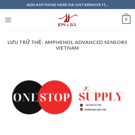
Bỏ
ADD ANYTHING HERE OR JUST REMOVE IT...
qua
nội
0
dung
LƯU TRỮ THẺ:
AMPHENOL ADVANCED SENSORS
VIETNAM