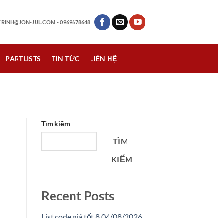
RINH@JON-JUL.COM
- 0969678648
PARTLISTS
TIN TỨC
LIÊN HỆ
Tìm kiếm
TÌM
KIẾM
Recent Posts
List code giá tốt 8 04/08/2026