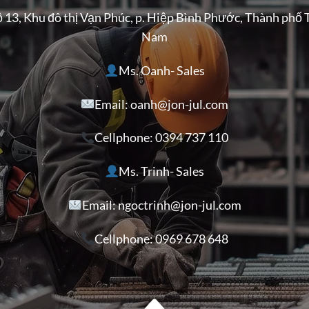
ộ 13, Khu đô thị Vạn Phúc, p. Hiệp Bình Phước, Thành phố 
Nam
Ms. Oanh- Sales
Email: oanh@jon-jul.com
Cellphone:
0394 737 110
Ms. Trinh- Sales
Email: ngoctrinh@jon-jul.com
Cellphone:
0969 678 648