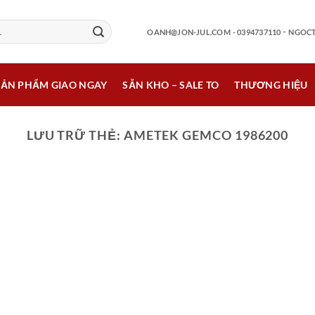
-
OANH@JON-JUL.COM
- 0394737110
NGOCT
SẢN PHẨM GIAO NGAY
SẴN KHO – SALE TO
THƯƠNG HIỆU
LƯU TRỮ THẺ:
AMETEK GEMCO 1986200