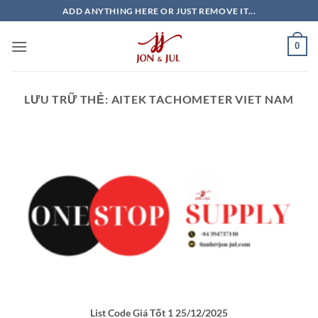
Bỏ
ADD ANYTHING HERE OR JUST REMOVE IT...
qua
nội
0
dung
LƯU TRỮ THẺ:
AITEK TACHOMETER VIET NAM
List Code Giá Tốt 1 25/12/2025