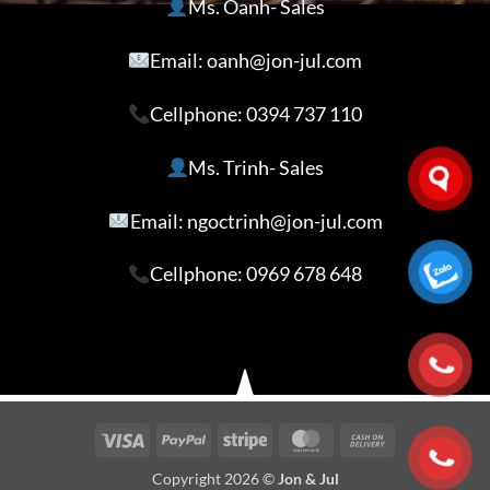
Ms. Oanh- Sales
Email: oanh@jon-jul.com
Cellphone:
0394 737 110
Ms. Trinh- Sales
Email: ngoctrinh@jon-jul.com
Cellphone:
0969 678 648
Visa
PayPal
Stripe
MasterCard
Cash
On
Copyright 2026 ©
Jon & Jul
Delivery