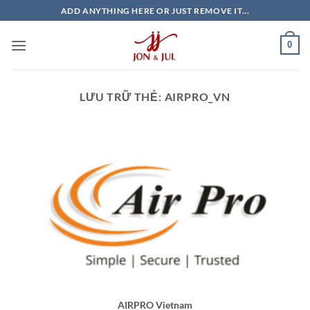
Bỏ
ADD ANYTHING HERE OR JUST REMOVE IT...
qua
nội
0
dung
LƯU TRỮ THẺ:
AIRPRO_VN
AIRPRO Vietnam