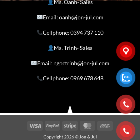
Ms. Oanh- Sales
Email: oanh@jon-jul.com
Cellphone:
0394 737 110
Ms. Trinh- Sales
Email: ngoctrinh@jon-jul.com
Cellphone:
0969 678 648
Visa
PayPal
Stripe
MasterCard
Cash
On
Copyright 2026 ©
Jon & Jul
Delivery