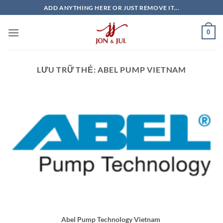
Bỏ
ADD ANYTHING HERE OR JUST REMOVE IT...
qua
nội
0
dung
LƯU TRỮ THẺ:
ABEL PUMP VIETNAM
Abel Pump Technology Vietnam