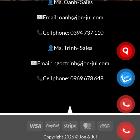
Ms. Oanh- Sales
Email: oanh@jon-jul.com
Cellphone:
0394 737 110
Ms. Trinh- Sales
Email: ngoctrinh@jon-jul.com
Cellphone:
0969 678 648
Visa
PayPal
Stripe
MasterCard
Cash
On
Copyright 2026 ©
Jon & Jul
Delivery