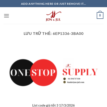
Bỏ
ADD ANYTHING HERE OR JUST REMOVE IT...
qua
nội
0
dung
LƯU TRỮ THẺ:
6EP1336-3BA00
List code giá tốt 3 17/3/2026