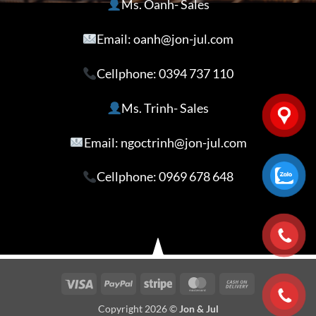
Ms. Oanh- Sales
Email: oanh@jon-jul.com
Cellphone:
0394 737 110
Ms. Trinh- Sales
Email: ngoctrinh@jon-jul.com
Cellphone:
0969 678 648
Visa
PayPal
Stripe
MasterCard
Cash
On
Copyright 2026 ©
Jon & Jul
Delivery