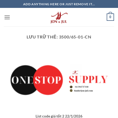
Bỏ
ADD ANYTHING HERE OR JUST REMOVE IT...
qua
nội
0
dung
LƯU TRỮ THẺ:
3500/65-01-CN
List code giá tốt 2 22/1/2026