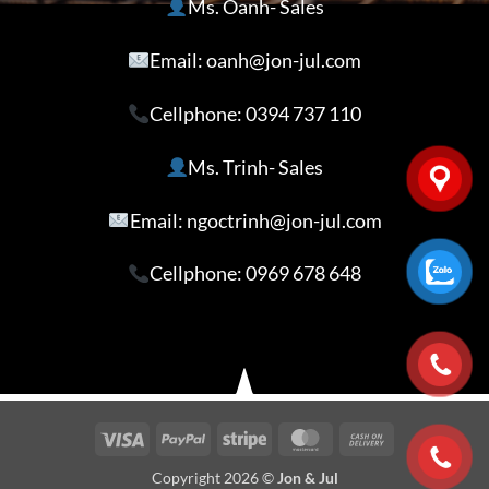
Ms. Oanh- Sales
Email: oanh@jon-jul.com
Cellphone:
0394 737 110
Ms. Trinh- Sales
Email: ngoctrinh@jon-jul.com
Cellphone:
0969 678 648
Visa
PayPal
Stripe
MasterCard
Cash
On
Copyright 2026 ©
Jon & Jul
Delivery