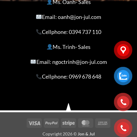
Ms. Oanh- Sales
Email: oanh@jon-jul.com
Cellphone:
0394 737 110
Ms. Trinh- Sales
Email: ngoctrinh@jon-jul.com
Cellphone:
0969 678 648
Visa
PayPal
Stripe
MasterCard
Cash
On
Copyright 2026 ©
Jon & Jul
Delivery