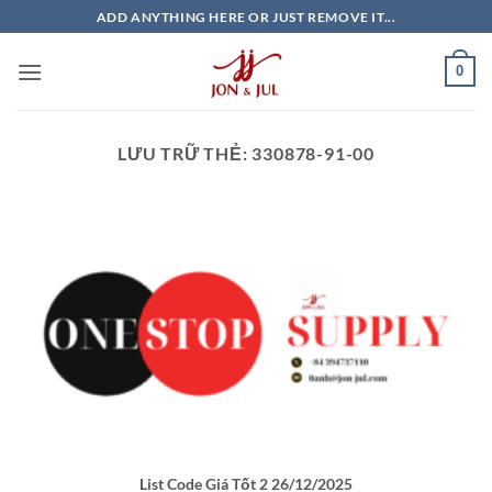
Bỏ
ADD ANYTHING HERE OR JUST REMOVE IT...
qua
nội
0
dung
LƯU TRỮ THẺ:
330878-91-00
List Code Giá Tốt 2 26/12/2025