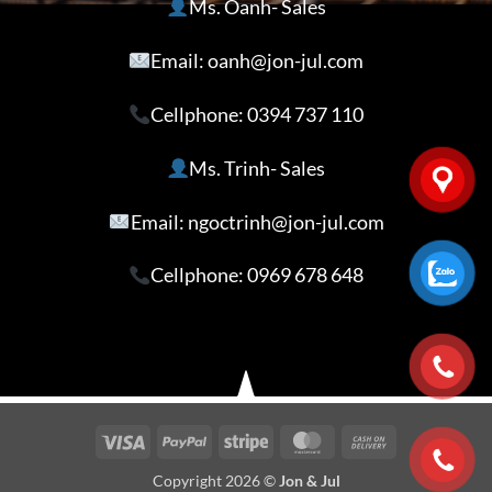
Ms. Oanh- Sales
Email: oanh@jon-jul.com
Cellphone:
0394 737 110
Ms. Trinh- Sales
Email: ngoctrinh@jon-jul.com
Cellphone:
0969 678 648
Visa
PayPal
Stripe
MasterCard
Cash
On
Copyright 2026 ©
Jon & Jul
Delivery