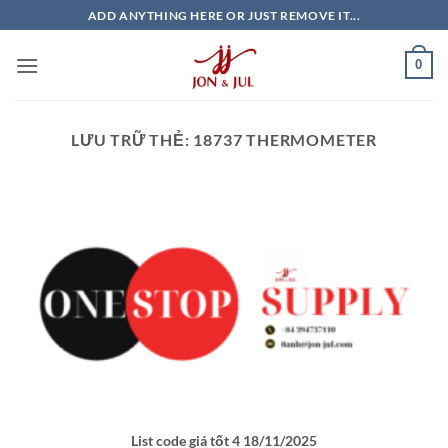
Bỏ
ADD ANYTHING HERE OR JUST REMOVE IT...
qua
nội
0
dung
LƯU TRỮ THẺ:
18737 THERMOMETER
List code giá tốt 4 18/11/2025