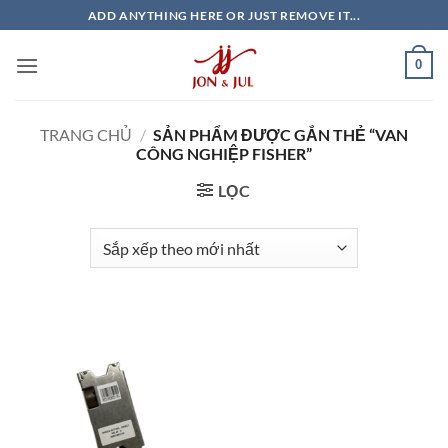
Bỏ
ADD ANYTHING HERE OR JUST REMOVE IT...
qua
nội
0
dung
TRANG CHỦ
/
SẢN PHẨM ĐƯỢC GẮN THẺ “VAN
CÔNG NGHIỆP FISHER”
LỌC