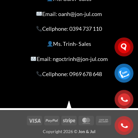
Email: oanh@jon-jul.com
Cellphone:
0394 737 110
Ms. Trinh- Sales
Email: ngoctrinh@jon-jul.com
Cellphone:
0969 678 648
Visa
PayPal
Stripe
MasterCard
Cash
On
Copyright 2026 ©
Jon & Jul
Delivery