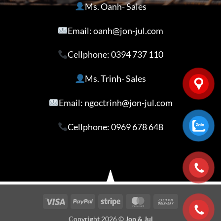
Ms. Oanh- Sales
Email: oanh@jon-jul.com
Cellphone:
0394 737 110
Ms. Trinh- Sales
Email: ngoctrinh@jon-jul.com
Cellphone:
0969 678 648
Visa
PayPal
Stripe
MasterCard
Cash
On
Copyright 2026 ©
Jon & Jul