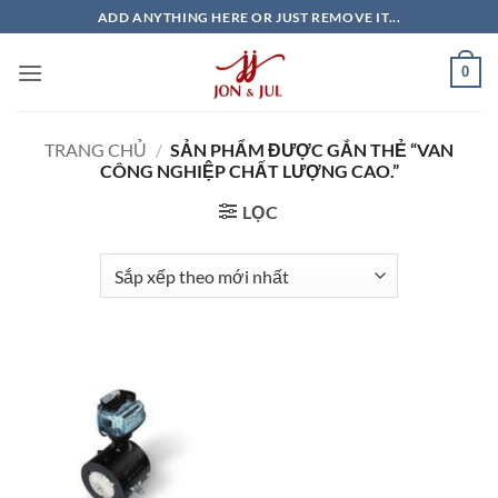
Bỏ
ADD ANYTHING HERE OR JUST REMOVE IT...
qua
nội
0
dung
TRANG CHỦ
/
SẢN PHẨM ĐƯỢC GẮN THẺ “VAN
CÔNG NGHIỆP CHẤT LƯỢNG CAO.”
LỌC