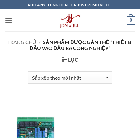
Bỏ
ADD ANYTHING HERE OR JUST REMOVE IT...
qua
nội
0
dung
TRANG CHỦ
/
SẢN PHẨM ĐƯỢC GẮN THẺ “THIẾT BỊ
ĐẦU VÀO ĐẦU RA CÔNG NGHIỆP”
LỌC
Giao Ngay