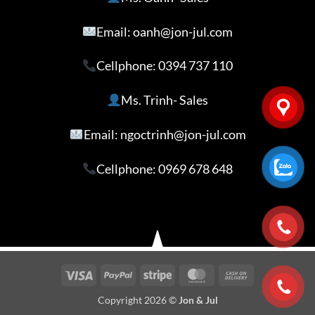
Email: oanh@jon-jul.com
Cellphone:
0394 737 110
Ms. Trinh- Sales
Email: ngoctrinh@jon-jul.com
Cellphone:
0969 678 648
Visa
PayPal
Stripe
MasterCard
Cash
On
Copyright 2026 ©
Jon & Jul
Delivery