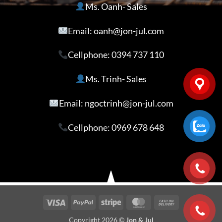
Ms. Oanh- Sales
Email: oanh@jon-jul.com
Cellphone:
0394 737 110
Ms. Trinh- Sales
Email: ngoctrinh@jon-jul.com
Cellphone:
0969 678 648
Visa
PayPal
Stripe
MasterCard
Cash
On
Copyright 2026 ©
Jon & Jul