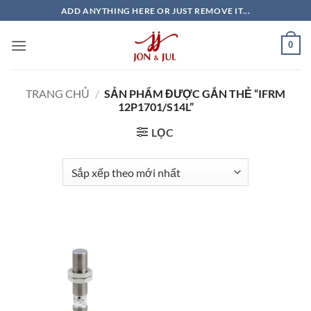
Bỏ
ADD ANYTHING HERE OR JUST REMOVE IT...
qua
nội
0
dung
TRANG CHỦ
/
SẢN PHẨM ĐƯỢC GẮN THẺ “IFRM
12P1701/S14L”
LỌC
Giao Ngay