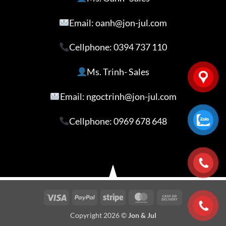
Email: oanh@jon-jul.com
Cellphone:
0394 737 110
Ms. Trinh- Sales
Email: ngoctrinh@jon-jul.com
Cellphone:
0969 678 648
Visa
PayPal
Stripe
MasterCard
Cash
On
Copyright 2026 ©
Jon & Jul
Delivery