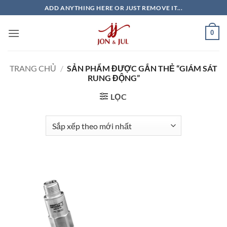
Bỏ
ADD ANYTHING HERE OR JUST REMOVE IT...
qua
nội
0
dung
TRANG CHỦ
/
SẢN PHẨM ĐƯỢC GẮN THẺ “GIÁM SÁT
RUNG ĐỘNG”
LỌC
Giao Ngay