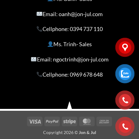
Email: oanh@jon-jul.com
Cellphone:
0394 737 110
Ms. Trinh- Sales
Email: ngoctrinh@jon-jul.com
Cellphone:
0969 678 648
Visa
PayPal
Stripe
MasterCard
Cash
On
Copyright 2026 ©
Jon & Jul
Delivery