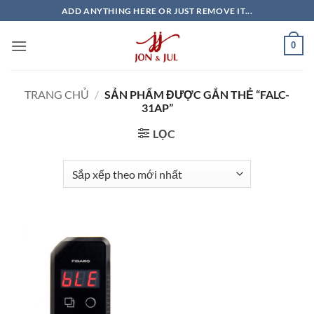
Bỏ
ADD ANYTHING HERE OR JUST REMOVE IT...
qua
nội
0
dung
TRANG CHỦ
/
SẢN PHẨM ĐƯỢC GẮN THẺ “FALC-
31AP”
LỌC