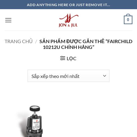
Bỏ
ADD ANYTHING HERE OR JUST REMOVE IT...
qua
nội
0
dung
TRANG CHỦ
/
SẢN PHẨM ĐƯỢC GẮN THẺ “FAIRCHILD
10212U CHÍNH HÃNG”
LỌC