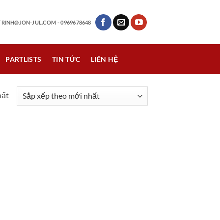
RINH@JON-JUL.COM
- 0969678648
PARTLISTS
TIN TỨC
LIÊN HỆ
hất