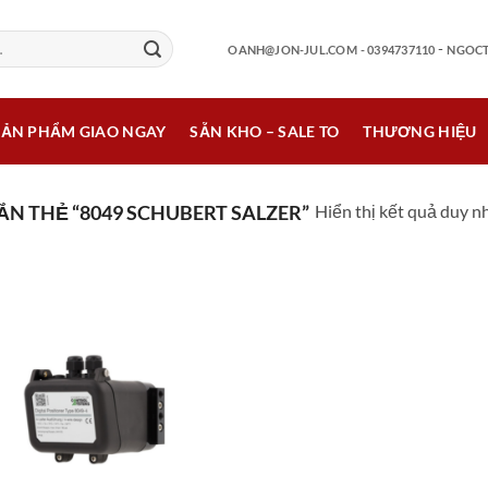
-
OANH@JON-JUL.COM
- 0394737110
NGOCT
SẢN PHẨM GIAO NGAY
SẴN KHO – SALE TO
THƯƠNG HIỆU
Hiển thị kết quả duy n
N THẺ “8049 SCHUBERT SALZER”