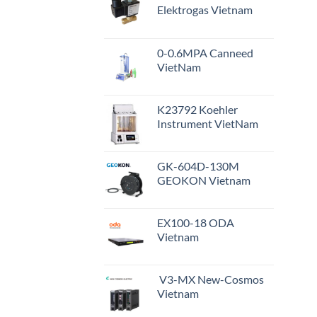
Elektrogas Vietnam
0-0.6MPA Canneed
VietNam
K23792 Koehler
Instrument VietNam
GK-604D-130M
GEOKON Vietnam
EX100-18 ODA
Vietnam
V3-MX New-Cosmos
Vietnam