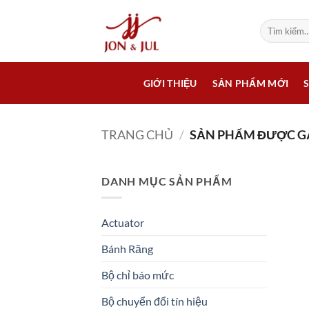
Bỏ
qua
Tìm
kiếm:
nội
dung
GIỚI THIỆU
SẢN PHẨM MỚI
TRANG CHỦ
/
SẢN PHẨM ĐƯỢC GẮ
DANH MỤC SẢN PHẨM
Actuator
Bánh Răng
Bộ chỉ báo mức
Bộ chuyển đổi tín hiệu