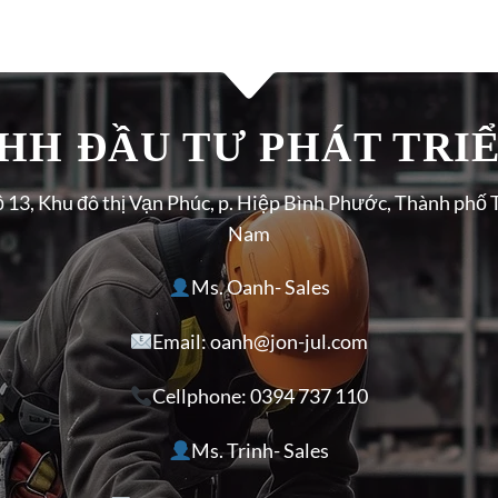
H ĐẦU TƯ PHÁT TRIÊ
ộ 13, Khu đô thị Vạn Phúc, p. Hiệp Bình Phước, Thành phố 
Nam
Ms. Oanh- Sales
Email: oanh@jon-jul.com
Cellphone:
0394 737 110
Ms. Trinh- Sales