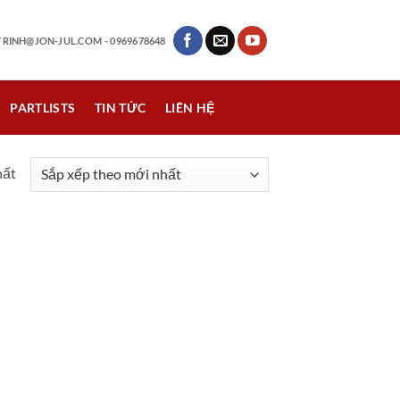
RINH@JON-JUL.COM
- 0969678648
PARTLISTS
TIN TỨC
LIÊN HỆ
hất