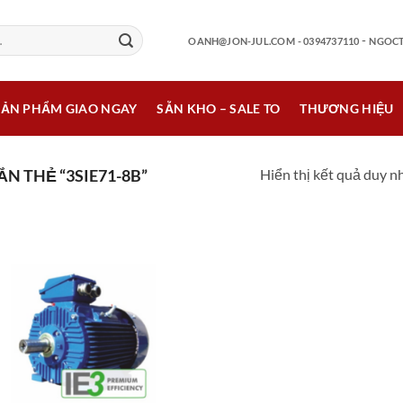
-
OANH@JON-JUL.COM
- 0394737110
NGOCT
SẢN PHẨM GIAO NGAY
SẴN KHO – SALE TO
THƯƠNG HIỆU
Hiển thị kết quả duy n
 THẺ “3SIE71-8B”