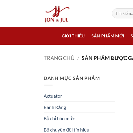
Bỏ
qua
Tìm
kiếm:
nội
dung
GIỚI THIỆU
SẢN PHẨM MỚI
TRANG CHỦ
/
SẢN PHẨM ĐƯỢC GẮN
DANH MỤC SẢN PHẨM
Actuator
Bánh Răng
Bộ chỉ báo mức
Bộ chuyển đổi tín hiệu