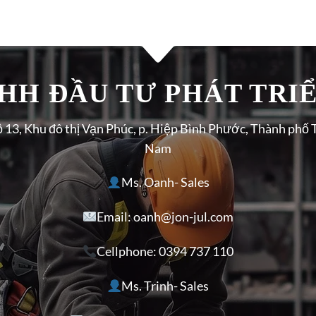
H ĐẦU TƯ PHÁT TRIÊ
ộ 13, Khu đô thị Vạn Phúc, p. Hiệp Bình Phước, Thành phố 
Nam
Ms. Oanh- Sales
Email: oanh@jon-jul.com
Cellphone:
0394 737 110
Ms. Trinh- Sales