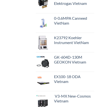
Elektrogas Vietnam
0-0.6MPA Canneed
VietNam
K23792 Koehler
Instrument VietNam
GK-604D-130M
GEOKON Vietnam
EX100-18 ODA
Vietnam
V3-MX New-Cosmos
Vietnam