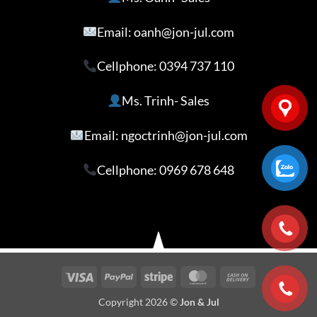
Email: oanh@jon-jul.com
Cellphone:
0394 737 110
Ms. Trinh- Sales
Email: ngoctrinh@jon-jul.com
Cellphone:
0969 678 648
Visa
PayPal
Stripe
MasterCard
Cash
On
Copyright 2026 ©
Jon & Jul
Delivery