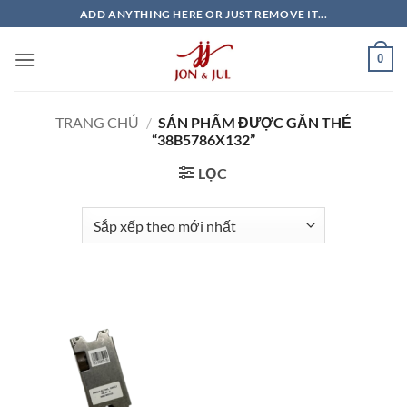
Bỏ
ADD ANYTHING HERE OR JUST REMOVE IT...
qua
nội
0
dung
TRANG CHỦ
/
SẢN PHẨM ĐƯỢC GẮN THẺ
“38B5786X132”
LỌC